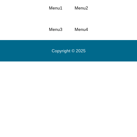
4
Menu1
Menu2
Menu3
Menu4
Copyright © 2025